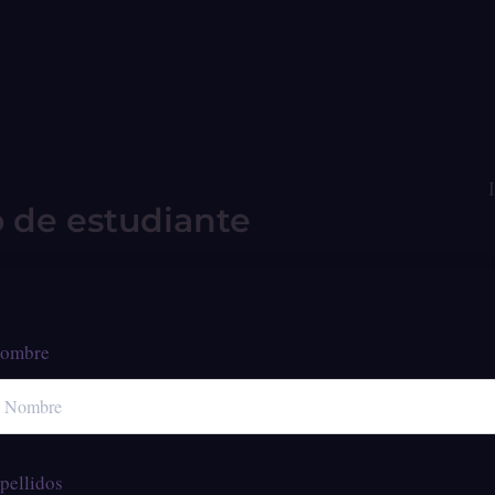
o de estudiante
ombre
pellidos