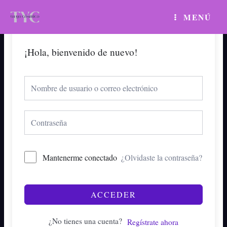
Ir
MAIN
MENÚ
al
MENU
contenido
¡Hola, bienvenido de nuevo!
Mantenerme conectado
¿Olvidaste la contraseña?
ACCEDER
¿No tienes una cuenta?
Regístrate ahora