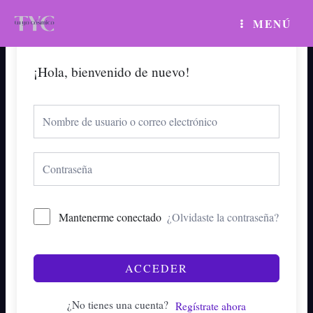
Ir
MAIN
MENÚ
al
MENU
contenido
¡Hola, bienvenido de nuevo!
Mantenerme conectado
¿Olvidaste la contraseña?
ACCEDER
¿No tienes una cuenta?
Regístrate ahora