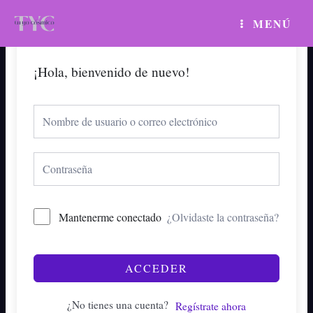
Ir
MAIN
MENÚ
al
MENU
contenido
¡Hola, bienvenido de nuevo!
Mantenerme conectado
¿Olvidaste la contraseña?
ACCEDER
¿No tienes una cuenta?
Regístrate ahora