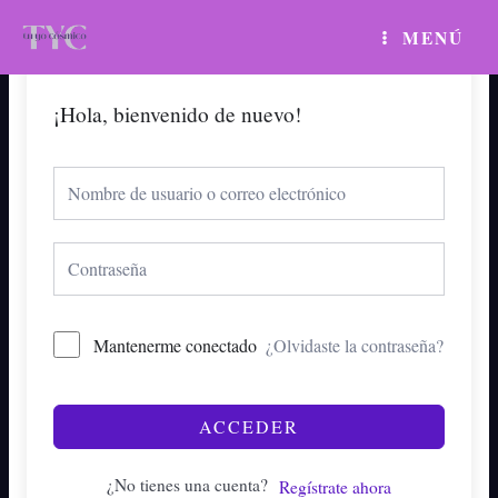
Ir
MAIN
MENÚ
al
MENU
contenido
¡Hola, bienvenido de nuevo!
Mantenerme conectado
¿Olvidaste la contraseña?
ACCEDER
¿No tienes una cuenta?
Regístrate ahora