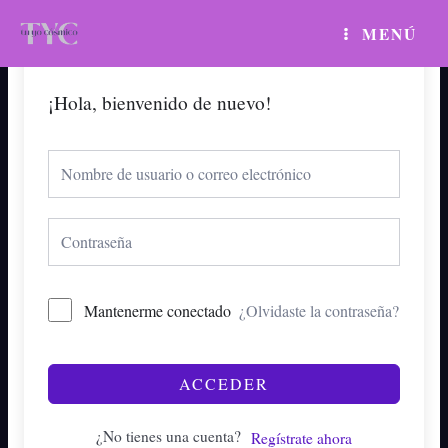
Ir
MAIN
MENÚ
al
MENU
contenido
¡Hola, bienvenido de nuevo!
Mantenerme conectado
¿Olvidaste la contraseña?
ACCEDER
¿No tienes una cuenta?
Regístrate ahora