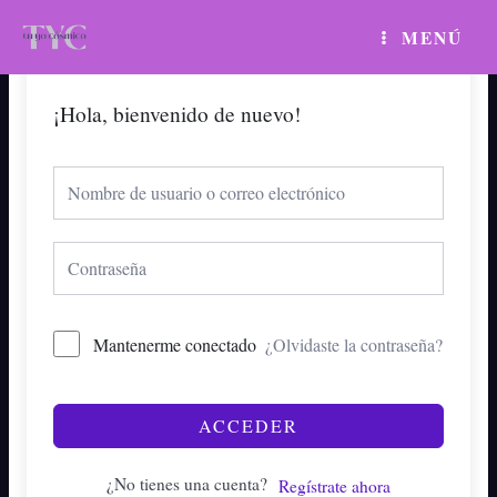
Ir
MAIN
MENÚ
al
MENU
contenido
¡Hola, bienvenido de nuevo!
Mantenerme conectado
¿Olvidaste la contraseña?
ACCEDER
¿No tienes una cuenta?
Regístrate ahora