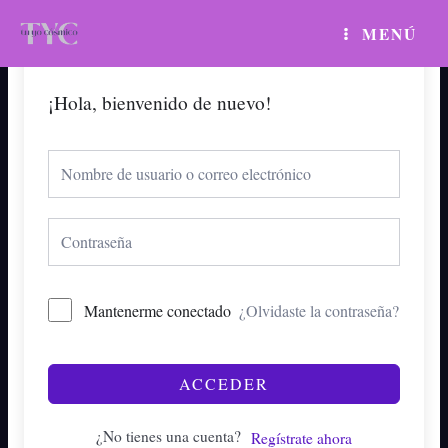
Ir
MAIN
MENÚ
al
MENU
contenido
¡Hola, bienvenido de nuevo!
Mantenerme conectado
¿Olvidaste la contraseña?
ACCEDER
¿No tienes una cuenta?
Regístrate ahora