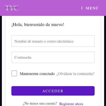
Ir
MAIN
MENÚ
al
MENU
contenido
¡Hola, bienvenido de nuevo!
Mantenerme conectado
¿Olvidaste la contraseña?
ACCEDER
¿No tienes una cuenta?
Regístrate ahora