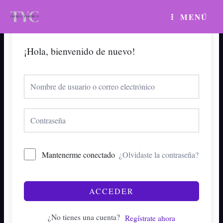
Ir
MAIN
MENÚ
al
MENU
contenido
¡Hola, bienvenido de nuevo!
Mantenerme conectado
¿Olvidaste la contraseña?
ACCEDER
¿No tienes una cuenta?
Regístrate ahora