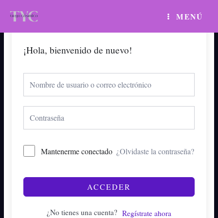
Ir
MAIN
MENÚ
al
MENU
contenido
¡Hola, bienvenido de nuevo!
Mantenerme conectado
¿Olvidaste la contraseña?
ACCEDER
¿No tienes una cuenta?
Regístrate ahora