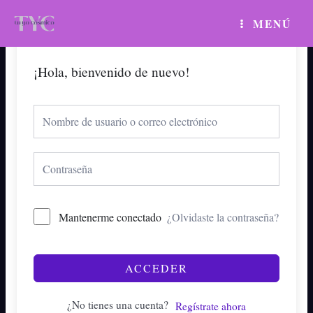
Ir
MAIN
MENÚ
al
MENU
contenido
¡Hola, bienvenido de nuevo!
Mantenerme conectado
¿Olvidaste la contraseña?
ACCEDER
¿No tienes una cuenta?
Regístrate ahora