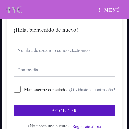
Ir
MAIN
MENÚ
al
MENU
contenido
¡Hola, bienvenido de nuevo!
Mantenerme conectado
¿Olvidaste la contraseña?
ACCEDER
¿No tienes una cuenta?
Regístrate ahora