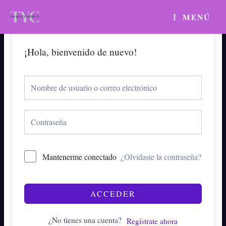
Ir
MAIN
MENÚ
al
MENU
contenido
¡Hola, bienvenido de nuevo!
Mantenerme conectado
¿Olvidaste la contraseña?
ACCEDER
¿No tienes una cuenta?
Regístrate ahora