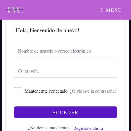
Ir
MAIN
MENÚ
al
MENU
contenido
¡Hola, bienvenido de nuevo!
Mantenerme conectado
¿Olvidaste la contraseña?
ACCEDER
¿No tienes una cuenta?
Regístrate ahora