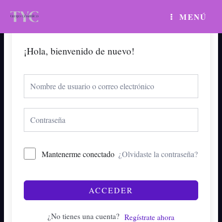
Ir
MAIN
MENÚ
al
MENU
contenido
¡Hola, bienvenido de nuevo!
Mantenerme conectado
¿Olvidaste la contraseña?
ACCEDER
¿No tienes una cuenta?
Regístrate ahora