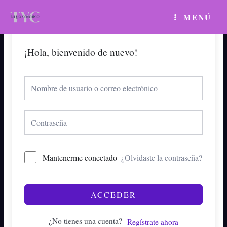
Ir
MAIN
MENÚ
al
MENU
contenido
¡Hola, bienvenido de nuevo!
Mantenerme conectado
¿Olvidaste la contraseña?
ACCEDER
¿No tienes una cuenta?
Regístrate ahora