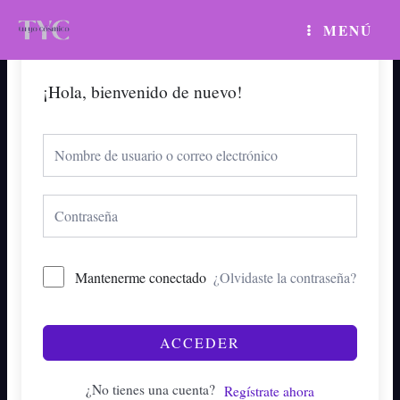
Ir
MAIN
MENÚ
al
MENU
contenido
¡Hola, bienvenido de nuevo!
Mantenerme conectado
¿Olvidaste la contraseña?
ACCEDER
¿No tienes una cuenta?
Regístrate ahora