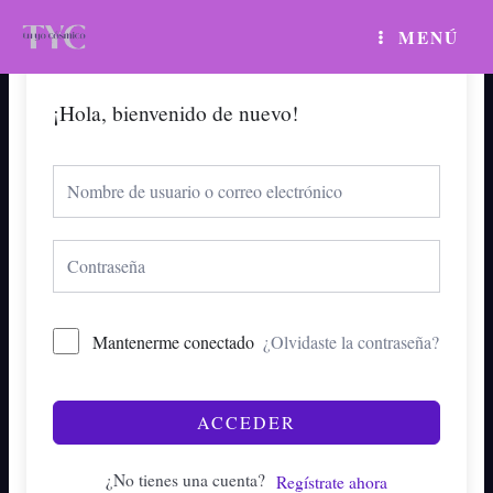
Ir
MAIN
MENÚ
al
MENU
contenido
¡Hola, bienvenido de nuevo!
Mantenerme conectado
¿Olvidaste la contraseña?
ACCEDER
¿No tienes una cuenta?
Regístrate ahora