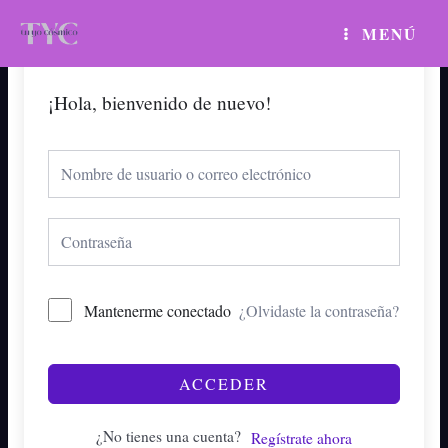
Ir
MAIN
MENÚ
al
MENU
contenido
¡Hola, bienvenido de nuevo!
Mantenerme conectado
¿Olvidaste la contraseña?
ACCEDER
¿No tienes una cuenta?
Regístrate ahora