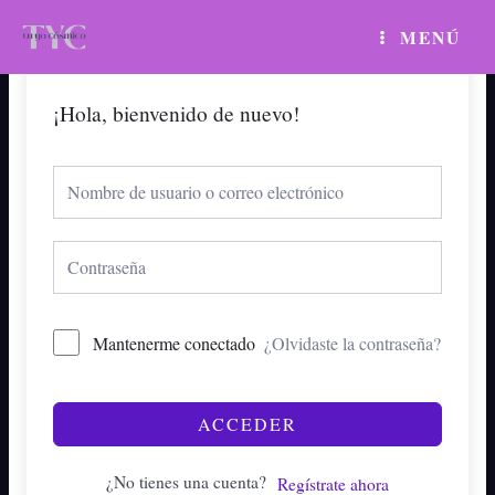
Ir
MAIN
MENÚ
al
MENU
contenido
¡Hola, bienvenido de nuevo!
Mantenerme conectado
¿Olvidaste la contraseña?
ACCEDER
¿No tienes una cuenta?
Regístrate ahora