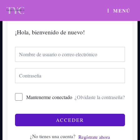
Ir
MAIN
MENÚ
al
MENU
contenido
¡Hola, bienvenido de nuevo!
Mantenerme conectado
¿Olvidaste la contraseña?
ACCEDER
¿No tienes una cuenta?
Regístrate ahora