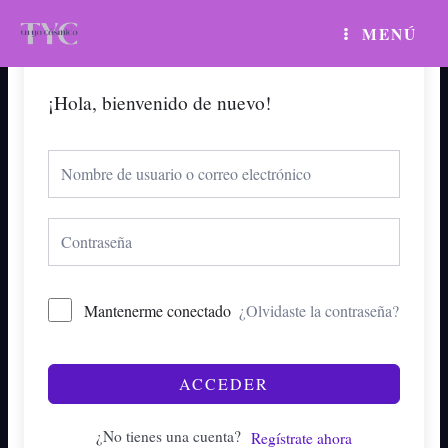
Ir
MAIN
MENÚ
al
MENU
contenido
¡Hola, bienvenido de nuevo!
Mantenerme conectado
¿Olvidaste la contraseña?
ACCEDER
¿No tienes una cuenta?
Regístrate ahora