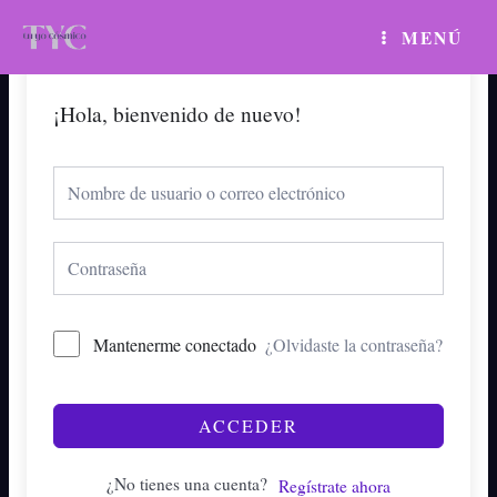
Ir
MAIN
MENÚ
al
MENU
contenido
¡Hola, bienvenido de nuevo!
Mantenerme conectado
¿Olvidaste la contraseña?
ACCEDER
¿No tienes una cuenta?
Regístrate ahora