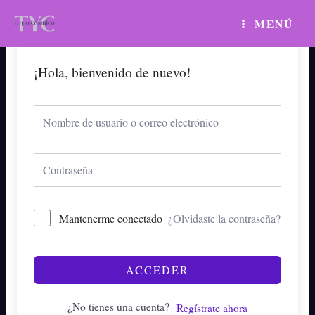
Ir
MAIN
MENÚ
al
MENU
contenido
¡Hola, bienvenido de nuevo!
Mantenerme conectado
¿Olvidaste la contraseña?
ACCEDER
¿No tienes una cuenta?
Regístrate ahora