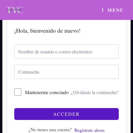
Ir
MAIN
MENÚ
al
MENU
contenido
¡Hola, bienvenido de nuevo!
Mantenerme conectado
¿Olvidaste la contraseña?
ACCEDER
¿No tienes una cuenta?
Regístrate ahora