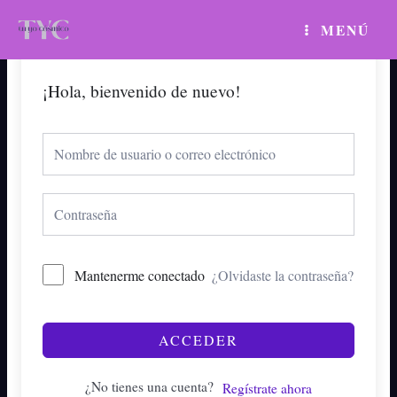
Ir
MAIN
MENÚ
al
MENU
contenido
¡Hola, bienvenido de nuevo!
Mantenerme conectado
¿Olvidaste la contraseña?
ACCEDER
¿No tienes una cuenta?
Regístrate ahora