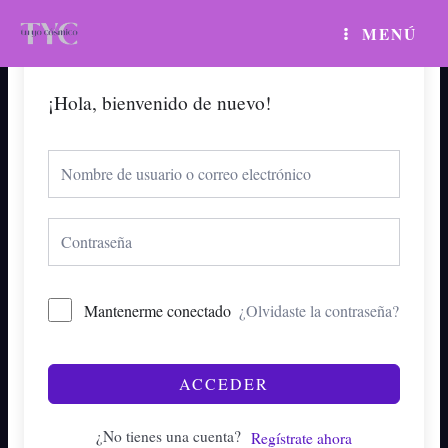
Ir
MAIN
MENÚ
al
MENU
contenido
¡Hola, bienvenido de nuevo!
Mantenerme conectado
¿Olvidaste la contraseña?
ACCEDER
¿No tienes una cuenta?
Regístrate ahora