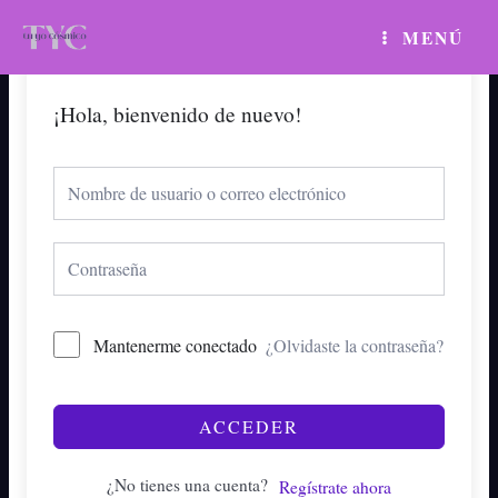
Ir
MAIN
MENÚ
al
MENU
contenido
¡Hola, bienvenido de nuevo!
Mantenerme conectado
¿Olvidaste la contraseña?
ACCEDER
¿No tienes una cuenta?
Regístrate ahora